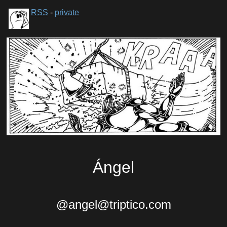
RSS
-
private
Ángel
@angel@triptico.com