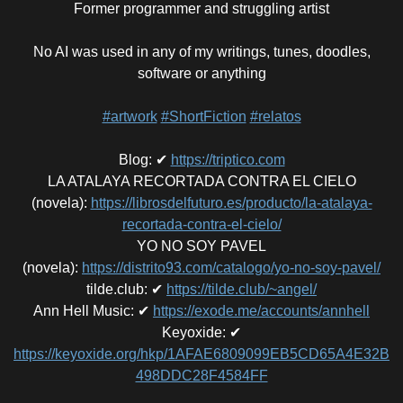
Former programmer and struggling artist
No AI was used in any of my writings, tunes, doodles,
software or anything
#artwork
#ShortFiction
#relatos
Blog
:
✔
https://triptico.com
LA ATALAYA RECORTADA CONTRA EL CIELO
(novela)
:
https://librosdelfuturo.es/producto/la-atalaya-
recortada-contra-el-cielo/
YO NO SOY PAVEL
(novela)
:
https://distrito93.com/catalogo/yo-no-soy-pavel/
tilde.club
:
✔
https://tilde.club/~angel/
Ann Hell Music
:
✔
https://exode.me/accounts/annhell
Keyoxide
:
✔
https://keyoxide.org/hkp/1AFAE6809099EB5CD65A4E32B
498DDC28F4584FF