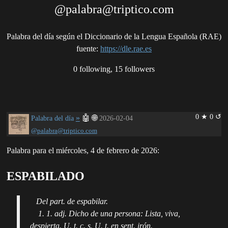
@palabra@triptico.com
Palabra del día según el Diccionario de la Lengua Española (RAE)
fuente
:
https://dle.rae.es
0 following, 15 followers
0 ★ 0 ↺
»
🤖
🌐
Palabra del día
2026-02-04
@palabra@triptico.com
Palabra para el miércoles, 4 de febrero de 2026:
ESPABILADO
Del part. de espabilar.
1. 1. adj. Dicho de una persona: Lista, viva,
despierta. U. t. c. s. U. t. en sent. irón.