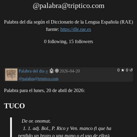
@palabra@triptico.com
Palabra del día según el Diccionario de la Lengua Española (RAE)
fuente
:
https://dle.rae.es
0 following, 15 followers
0 ★ 0 ↺
»
🤖
🌐
Palabra del día
2026-04-20
@palabra@triptico.com
Palabra para el lunes, 20 de abril de 2026:
TUCO
De or. onomat.
1. 1. adj. Bol., P. Rico y Ven. manco (‖ que ha
perdido un brazo o una mano o el uso de ellos).