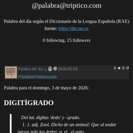
@palabra@triptico.com
Palabra del día según el Diccionario de la Lengua Española (RAE)
fuente
:
https://dle.rae.es
0 following, 15 followers
0 ★ 0 ↺
»
🤖
🌐
Palabra del día
2026-05-03
@palabra@triptico.com
Palabra para el domingo, 3 de mayo de 2026:
DIGITÍGRADO
Del lat. digĭtus 'dedo' y ‒́grado.
1. 1. adj. Zool. Dicho de un animal: Que al andar
apoya solo los dedos; p. ej., el gato.