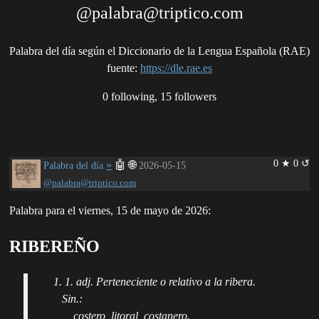
@palabra@triptico.com
Palabra del día según el Diccionario de la Lengua Española (RAE)
fuente
:
https://dle.rae.es
0 following, 15 followers
0 ★ 0 ↺
»
🤖
🌐
Palabra del día
2026-05-15
@palabra@triptico.com
Palabra para el viernes, 15 de mayo de 2026:
RIBEREÑO
1. 1. adj. Perteneciente o relativo a la ribera.
Sin.:
costero, litoral, costanero.